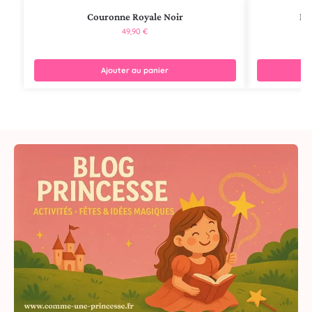
Couronne Royale Noir
Ro
49,90
€
Ajouter au panier