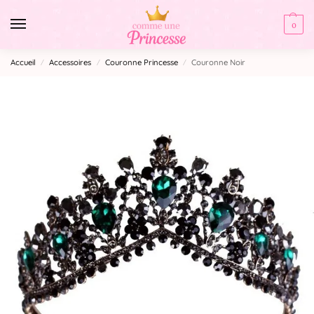
0
Accueil
Accessoires
Couronne Princesse
Couronne Noir
/
/
/