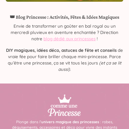
👑 Blog Princesse : Activités, Fêtes & Idées Magiques
Envie de transformer un goûter en bal royal ou un
mercredi pluvieux en aventure enchantée ? Direction
notre
blog dédié aux princesses
!
DIY magiques, idées déco, astuces de fête et conseils
de
vraie fée pour faire briller chaque mini-princesse. Parce
qu’être une princesse, ça se vit tous les jours
(et ça se lit
aussi)
.
Plonge dans l’
univers magique des princesses
: robes,
déguisements, accessoires et déco pour vivre des instants