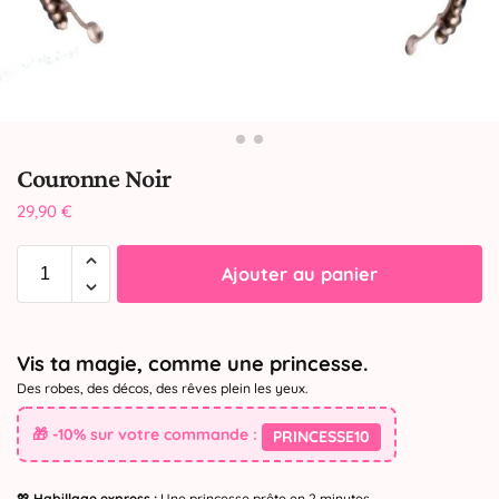
Couronne Noir
29,90
€
Ajouter au panier
Vis ta magie, comme une princesse.
Des robes, des décos, des rêves plein les yeux.
🎁 -10% sur votre commande :
PRINCESSE10
💖
Habillage express :
Une princesse prête en 2 minutes