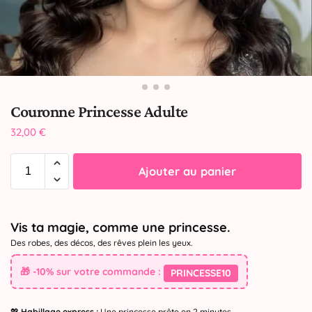
Couronne Princesse Adulte
32,00
€
Ajouter au panier
Vis ta magie, comme une princesse.
Des robes, des décos, des rêves plein les yeux.
🎁 -10% sur votre commande :
PRINCESSE10
💖
Habillage express :
Une princesse prête en 2 minutes