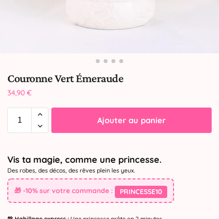
Couronne Vert Émeraude
34,90
€
Ajouter au panier
Vis ta magie, comme une princesse.
Des robes, des décos, des rêves plein les yeux.
🎁 -10% sur votre commande :
PRINCESSE10
💖
Habillage express :
Une princesse prête en 2 minutes