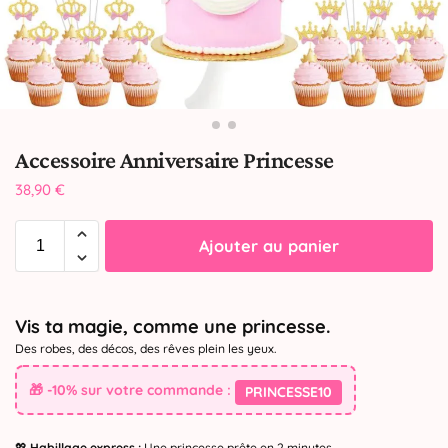
Accessoire Anniversaire Princesse
38,90
€
Ajouter au panier
Vis ta magie, comme une princesse.
Des robes, des décos, des rêves plein les yeux.
🎁 -10% sur votre commande :
PRINCESSE10
💖
Habillage express :
Une princesse prête en 2 minutes