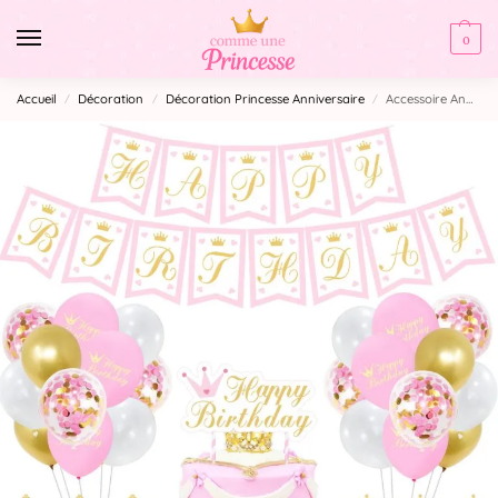
0
Accueil
Décoration
Décoration Princesse Anniversaire
Accessoire Anniversaire Princesse
/
/
/