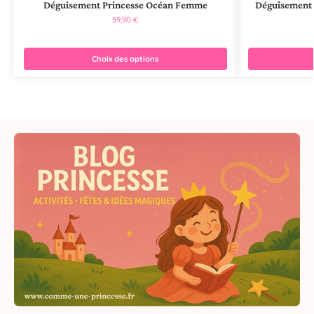
Déguisement Princesse Océan Femme
Déguisement 
59,90
€
Choix des options