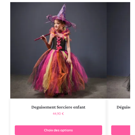
Deguisement Sorciere enfant
Déguisem
44,90
€
Choix des options