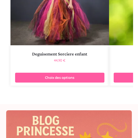
Deguisement Sorciere enfant
De
44,90
€
Choix des options