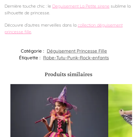
Dernière touche chic : le
Deguisement La Petite sirene
sublime la
silhouette de princesse.
Découvre d’autres merveilles dans la
collection déguisement
princesse fille
.
Catégorie :
Déguisement Princesse Fille
Étiquette :
Robe-Tutu-Punk-Rock-enfants
Produits similaires