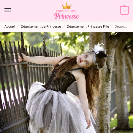
0
Accueil
Déguisement de Princesse
Déguisement Princesse Fille
Deguisement Halloween Fille : Robe Zombie
/
/
/