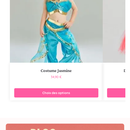
Costume Jasmine
Dég
34,90
€
Choix des options