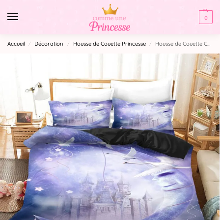
0
Accueil
Décoration
Housse de Couette Princesse
Housse de Couette Conte d’Hiver
/
/
/