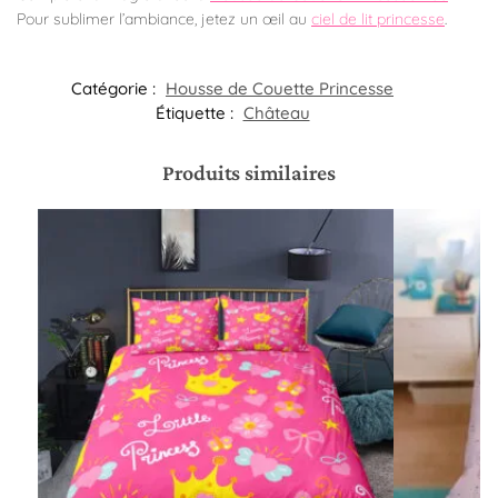
Pour sublimer l’ambiance, jetez un œil au
ciel de lit princesse
.
Catégorie :
Housse de Couette Princesse
Étiquette :
Château
Produits similaires