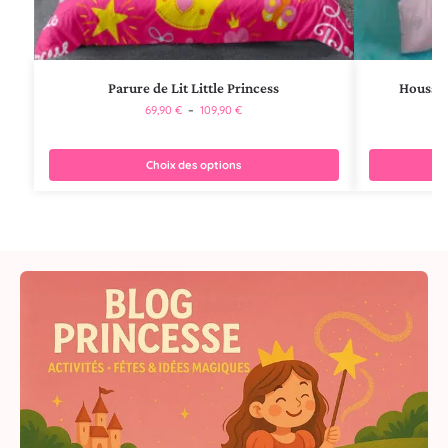
Parure de Lit Little Princess
Housse 
69,90
€
–
109,90
€
Choix des options