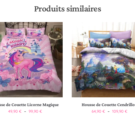
Produits similaires
se de Couette Licorne Magique
Housse de Couette Cendrill
49,90
€
–
99,90
€
64,90
€
–
109,90
€