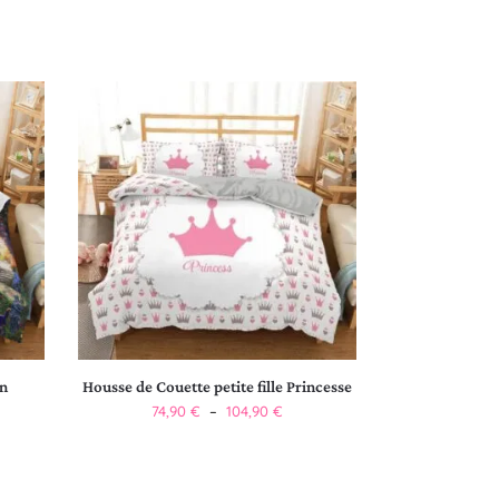
on
Housse de Couette petite fille Princesse
74,90
€
–
104,90
€