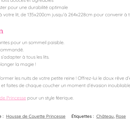
er pour une durabilité optimale
à votre lit, de 135x200cm jusqu’à 264x228cm pour convenir à tou
en
tes pour un sommeil paisible.
recommandé.
’adapter à tous les lits.
longer la magie !
rmer les nuits de votre petite reine ! Offrez-lui le doux rêve d’
r et faites de chaque coucher un moment d’évasion inoubliable
de Princesse
pour un style féerique.
e :
Housse de Couette Princesse
Étiquettes :
Château
,
Rose