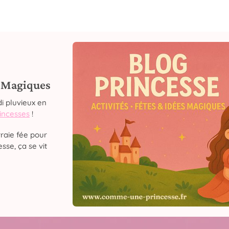
s Magiques
i pluvieux en
rincesses
!
raie fée pour
sse, ça se vit