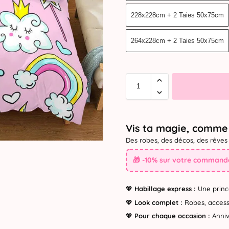
228x228cm + 2 Taies 50x75cm
264x228cm + 2 Taies 50x75cm
Vis ta magie, comme 
Des robes, des décos, des rêves 
🎁 -10% sur votre commande
💖
Habillage express :
Une princ
💖
Look complet :
Robes, accesso
💖
Pour chaque occasion :
Annive