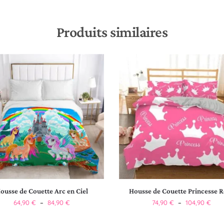
Produits similaires
ousse de Couette Arc en Ciel
Housse de Couette Princesse 
64,90
€
–
84,90
€
74,90
€
–
104,90
€