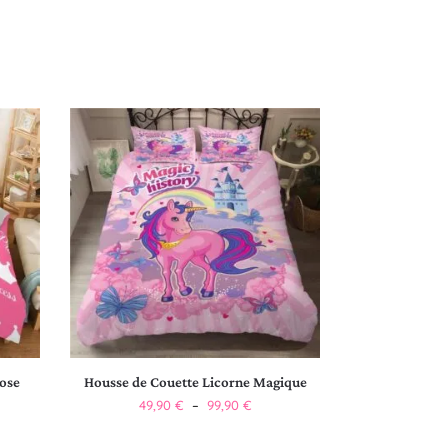
Rose
Housse de Couette Licorne Magique
49,90
€
–
99,90
€