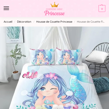
0
Accueil
Décoration
Housse de Couette Princesse
Housse de Couette Fille Sirène
/
/
/