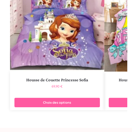
Housse de Couette Princesse Sofia
Housse
69,90
€
Choix des options