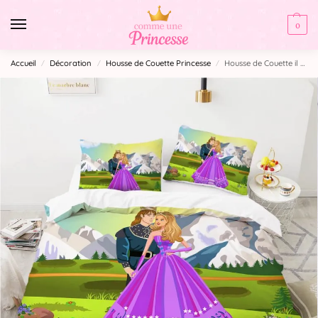
0
Accueil
Décoration
Housse de Couette Princesse
Housse de Couette il était une fois
/
/
/