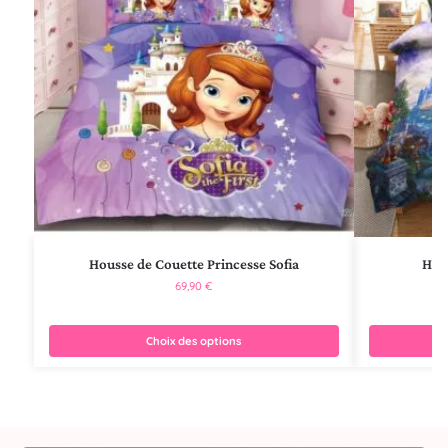
Housse de Couette Princesse Sofia
Hou
69,90
€
Choix des options