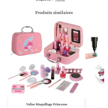
Produits similaires
Valise Maquillage Princesse
V