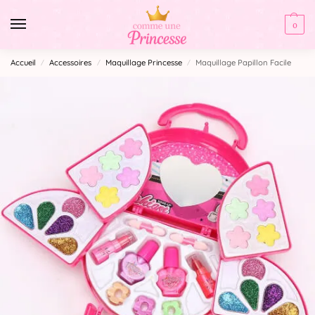
0
Accueil
Accessoires
Maquillage Princesse
Maquillage Papillon Facile
/
/
/