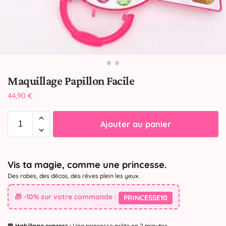
Maquillage Papillon Facile
44,90
€
Ajouter au panier
Vis ta magie, comme une princesse.
Des robes, des décos, des rêves plein les yeux.
🎁 -10% sur votre commande :
PRINCESSE10
💖
Habillage express :
Une princesse prête en 2 minutes