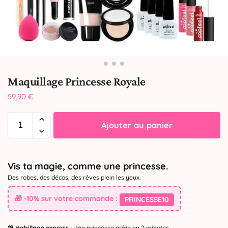
Maquillage Princesse Royale
59,90
€
Ajouter au panier
Vis ta magie, comme une princesse.
Des robes, des décos, des rêves plein les yeux.
🎁 -10% sur votre commande :
PRINCESSE10
💖
Habillage express :
Une princesse prête en 2 minutes