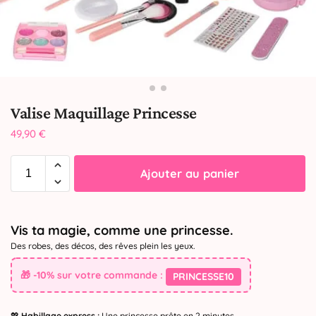
Valise Maquillage Princesse
49,90
€
Ajouter au panier
Vis ta magie, comme une princesse.
Des robes, des décos, des rêves plein les yeux.
🎁 -10% sur votre commande :
PRINCESSE10
💖
Habillage express :
Une princesse prête en 2 minutes