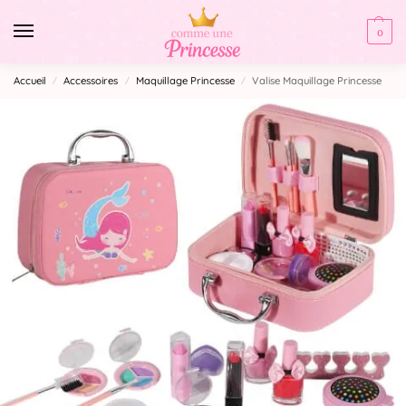
0
Accueil
Accessoires
Maquillage Princesse
Valise Maquillage Princesse
/
/
/