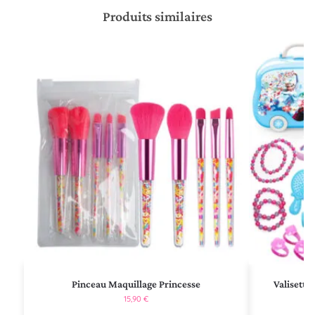
Produits similaires
Pinceau Maquillage Princesse
Valisette
15,90
€