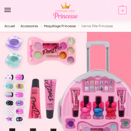
0
Accueil
Accessoires
Maquillage Princesse
Vernis Fille Princesse
/
/
/