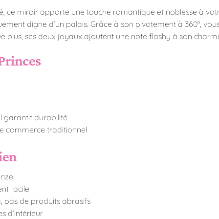
é, ce miroir apporte une touche romantique et noblesse à votre
quement digne d’un palais. Grâce à son pivotement à 360°, vous
De plus, ses deux joyaux ajoutent une note flashy à son charme 
 Princes
l garantit durabilité
le commerce traditionnel
ien
onze
t facile
, pas de produits abrasifs
s d’intérieur