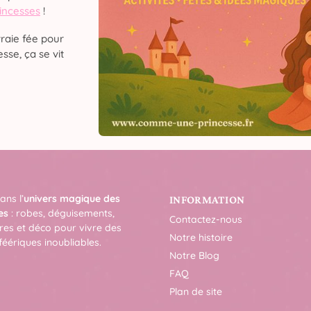
rincesses
!
raie fée pour
sse, ça se vit
ans l’
univers magique des
INFORMATION
es
: robes, déguisements,
Contactez-nous
res et déco pour vivre des
Notre histoire
féériques inoubliables.
Notre Blog
FAQ
Plan de site