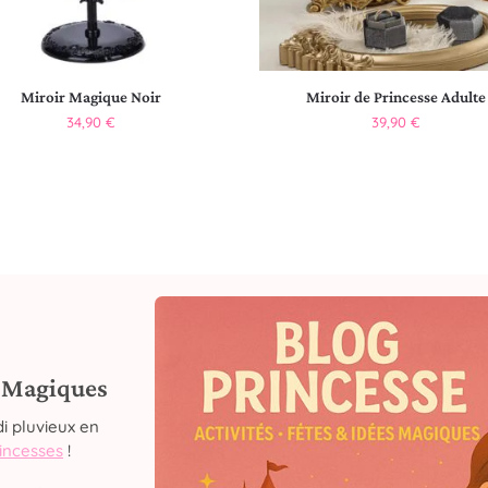
Miroir Magique Noir
Miroir de Princesse Adulte
34,90
€
39,90
€
s Magiques
i pluvieux en
rincesses
!