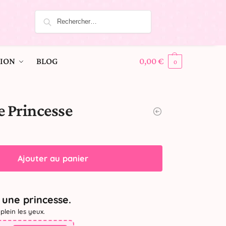
ION
BLOG
0,00
€
0
e Princesse
Ajouter au panier
une princesse.
plein les yeux.