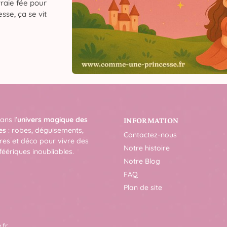
raie fée pour
sse, ça se vit
ans l’
univers magique des
INFORMATION
es
: robes, déguisements,
Contactez-nous
res et déco pour vivre des
Notre histoire
féériques inoubliables.
Notre Blog
FAQ
Plan de site
.fr