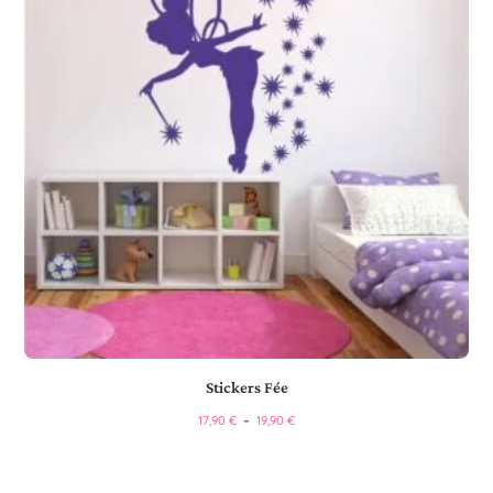
Stickers Fée
17,90
€
–
19,90
€