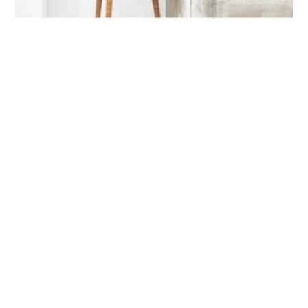
Stickers Plume Bleue
24,90
€
Erreurs fréquentes à éviter
Accumuler trop d’accessoires : surcharge visuelle, perte
de l’effet magique
Ignorer les goûts de l’enfant : risque de rejet ou de
désintérêt pour la chambre
Négliger la sécurité des éléments suspendus : danger de
chute ou d’étouffement
Choisir des couleurs trop criardes : ambiance stressante,
sommeil perturbé
Critères pour une chambre de princesse réussie