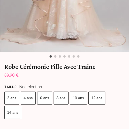
Robe Cérémonie Fille Avec Traine
89,90
€
No selection
TAILLE
:
3 ans
4 ans
6 ans
8 ans
10 ans
12 ans
14 ans