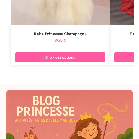
Robe Princesse Champagne
Robe
89,90
€
Choix des options