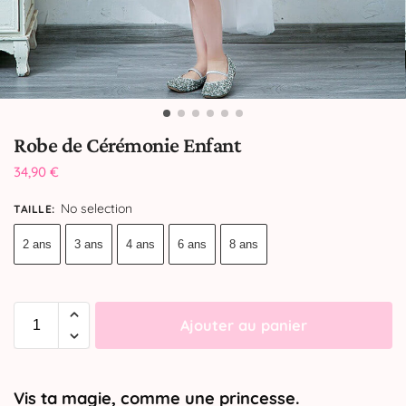
Robe de Cérémonie Enfant
34,90
€
No selection
TAILLE
:
2 ans
3 ans
4 ans
6 ans
8 ans
Ajouter au panier
Vis ta magie, comme une princesse.