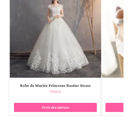
Robe de Mariée Princesse Bustier Strass
Ch
179,90
€
Choix des options