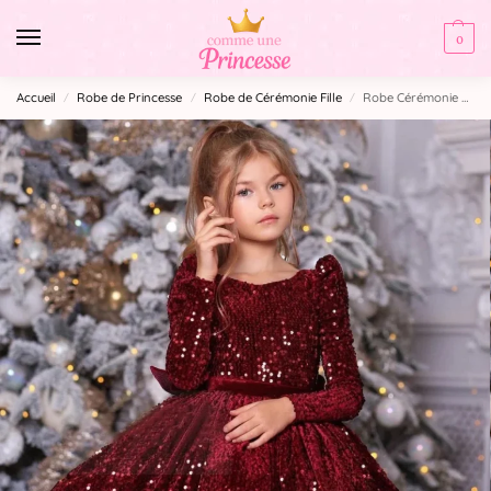
0
Accueil
Robe de Princesse
Robe de Cérémonie Fille​
Robe Cérémonie fille hiver
/
/
/