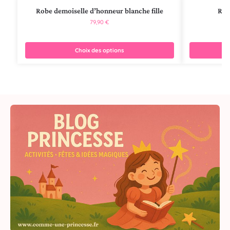
Robe demoiselle d’honneur blanche fille
Rob
79,90
€
Choix des options