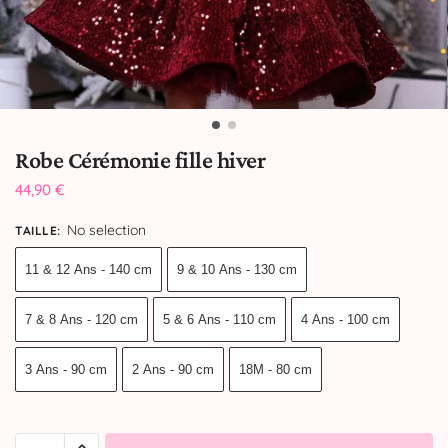
Robe Cérémonie fille hiver
44,90
€
No selection
TAILLE
:
11 & 12 Ans - 140 cm
9 & 10 Ans - 130 cm
7 & 8 Ans - 120 cm
5 & 6 Ans - 110 cm
4 Ans - 100 cm
3 Ans - 90 cm
2 Ans - 90 cm
18M - 80 cm