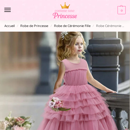
0
Accueil
Robe de Princesse
Robe de Cérémonie Fille​
Robe Cérémonie Fille Tulle Rose
/
/
/