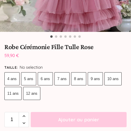
Robe Cérémonie Fille Tulle Rose
59,90
€
No selection
TAILLE
:
4 ans
5 ans
6 ans
7 ans
8 ans
9 ans
10 ans
11 ans
12 ans
Ajouter au panier