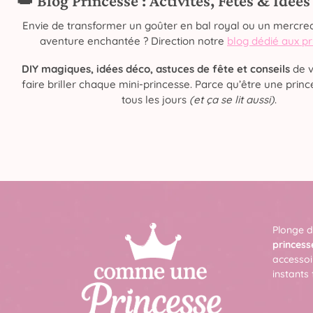
👑 Blog Princesse : Activités, Fêtes & Idée
Envie de transformer un goûter en bal royal ou un mercred
aventure enchantée ? Direction notre
blog dédié aux p
DIY magiques, idées déco, astuces de fête et conseils
de v
faire briller chaque mini-princesse. Parce qu’être une prince
tous les jours
(et ça se lit aussi)
.
Plonge d
princess
accessoi
instants 