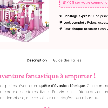
🎁 -10% sur votre commande
💖
Habillage express :
Une princ
💖
Look complet :
Robes, accesso
💖
Pour chaque occasion :
Annive
Description
Guide des Tailles
aventure fantastique à emporter !
les petites rêveuses en
quête d’évasion féerique
. Cela comme
nte pour des histoires divines. En prime, ce château devient u
ne demoiselle, que ce soit sur une étagère ou un bureau.