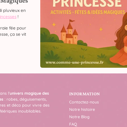
s Magiques
i pluvieux en
rincesses
!
raie fée pour
sse, ça se vit
ans l’
univers magique des
INFORMATION
es
: robes, déguisements,
Contactez-nous
res et déco pour vivre des
Notre histoire
féériques inoubliables.
Notre Blog
FAQ