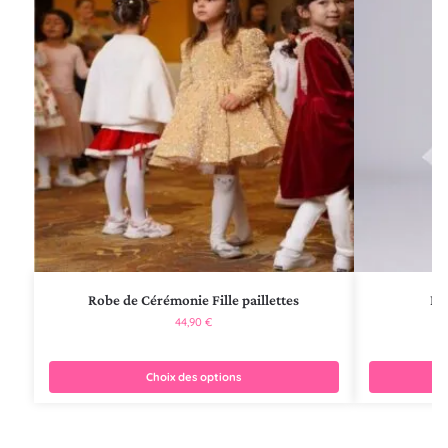
Robe de Cérémonie Fille paillettes
Ro
44,90
€
Choix des options