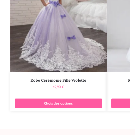
Robe Cérémonie Fille Violette
Rob
49,90
€
Choix des options