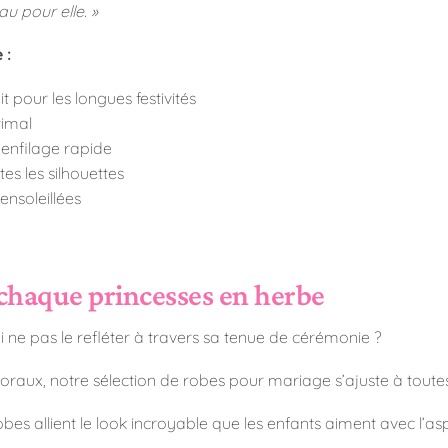
 pour elle. »
 :
t pour les longues festivités
timal
 enfilage rapide
es les silhouettes
nsoleillées
r chaque princesses en herbe
 ne pas le refléter à travers sa tenue de cérémonie ?
floraux, notre sélection de robes pour mariage s’ajuste à toutes
robes allient le look incroyable que les enfants aiment avec l’a