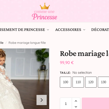
ISEMENT DE PRINCESSE
ACCESSOIRES
DÉCORAT
le​
Robe mariage longue fille
/
Robe mariage l
99,90
€
No selection
TAILLE
:
100
110
120
130