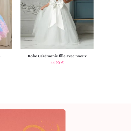
e
Robe Cérémonie fille avec noeux
44,90
€