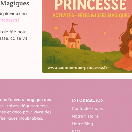
s Magiques
i pluvieux en
rincesses
!
raie fée pour
sse, ça se vit
ans l’
univers magique des
INFORMATION
es
: robes, déguisements,
Contactez-nous
res et déco pour vivre des
Notre histoire
féériques inoubliables.
Notre Blog
FAQ