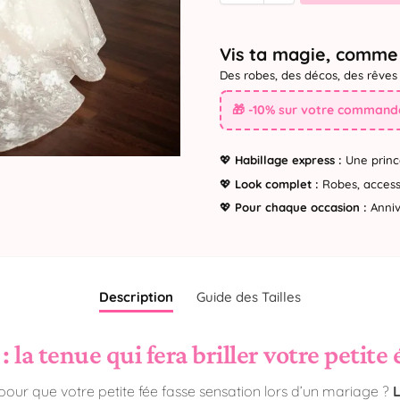
Vis ta magie, comme 
Des robes, des décos, des rêves 
🎁 -10% sur votre commande
💖
Habillage express :
Une princ
💖
Look complet :
Robes, accesso
💖
Pour chaque occasion :
Annive
Description
Guide des Tailles
la tenue qui fera briller votre petite 
pour que votre petite fée fasse sensation lors d’un mariage ?
L