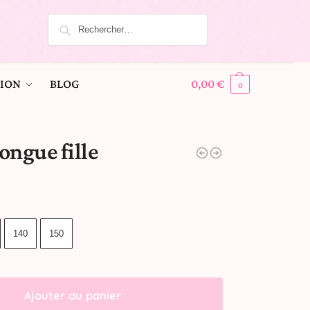
ION
BLOG
0,00
€
0
ongue fille
140
150
Ajouter au panier