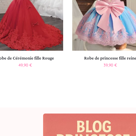
obe de Cérémonie fille Rouge
Robe de princesse fille rein
49,90
€
39,90
€