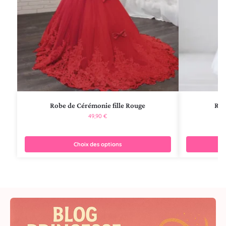
Robe de Cérémonie fille Rouge
Rob
49,90
€
Choix des options