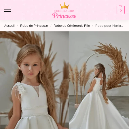
0
Accueil
Robe de Princesse
Robe de Cérémonie Fille​
Robe pour Mariage Fillette
/
/
/