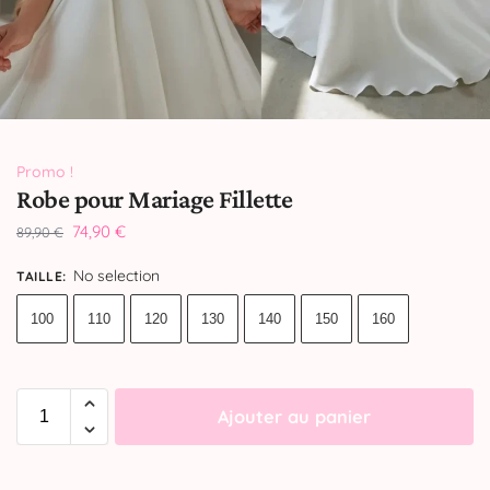
Promo !
Robe pour Mariage Fillette
74,90
€
89,90
€
No selection
TAILLE
:
100
110
120
130
140
150
160
Ajouter au panier