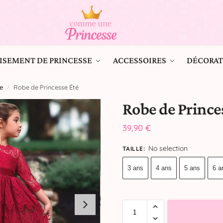
ISEMENT DE PRINCESSE
ACCESSOIRES
DÉCORAT
e
Robe de Princesse Été
/
Robe de Prince
39,90
€
No selection
TAILLE
:
3 ans
4 ans
5 ans
6 a