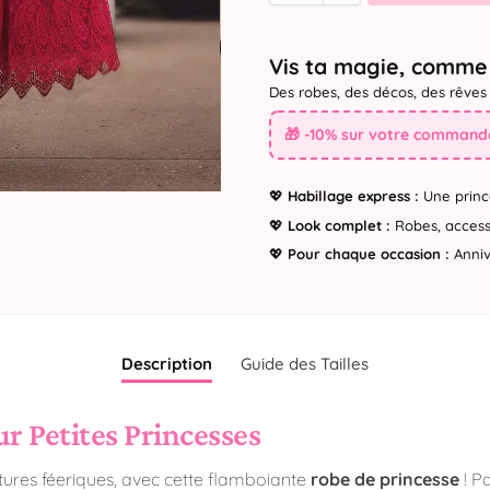
Vis ta magie, comme 
Des robes, des décos, des rêves 
🎁 -10% sur votre commande
💖
Habillage express :
Une princ
💖
Look complet :
Robes, accesso
💖
Pour chaque occasion :
Annive
Description
Guide des Tailles
r Petites Princesses
ntures féeriques, avec cette flamboiante
robe de princesse
! Pa