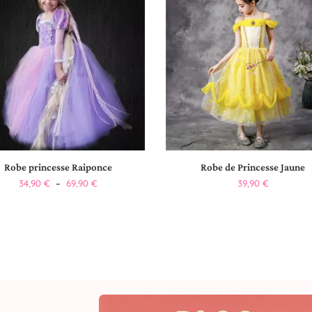
Robe princesse Raiponce
Robe de Princesse Jaune
34,90
€
–
69,90
€
39,90
€