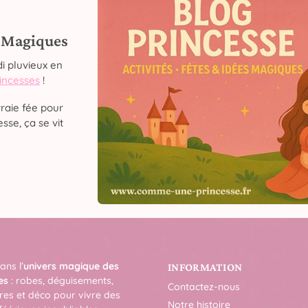
s Magiques
i pluvieux en
rincesses
!
raie fée pour
sse, ça se vit
ans l’
univers magique des
INFORMATION
es
: robes, déguisements,
Contactez-nous
res et déco pour vivre des
Notre histoire