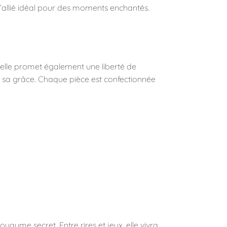
 l’allié idéal pour des moments enchantés.
, elle promet également une liberté de
ar sa grâce. Chaque pièce est confectionnée
yaume secret. Entre rires et jeux, elle vivra