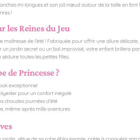
manches mi-longues et son joli nœud autour de la taille en font
ires !
r les Reines du Jeu
 maîtresse de l’été ! Fabriquée pour offrir une allure délicate
un jardin secret ou un bal improvisé, votre enfant brillera p
duire toutes les petites filles.
e de Princesse ?
look exceptionnel
lyester pour un confort inégalé
 les chaudes journées d’été
le, même après mille aventures
ves
 jardin, vêtue de sa robe éblouissante, prête à conquérir son ro