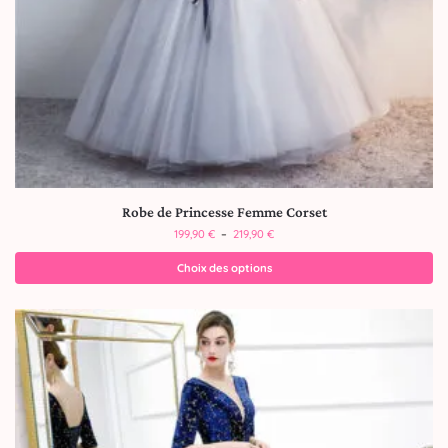
Robe de Princesse Femme Corset
199,90
€
–
219,90
€
Choix des options