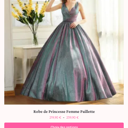
Robe de Princesse Femme Paillette
219,90
€
–
239,90
€
Choix des options