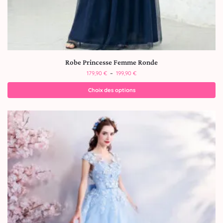
Robe Princesse Femme Ronde
179,90
€
–
199,90
€
Choix des options