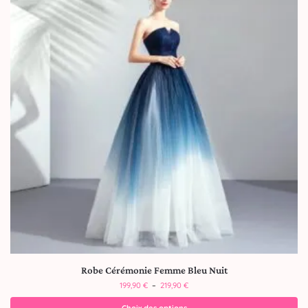
Robe Cérémonie Femme Bleu Nuit
199,90
€
–
219,90
€