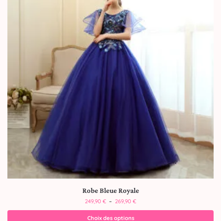
Robe Bleue Royale
249,90
€
–
269,90
€
Choix des options