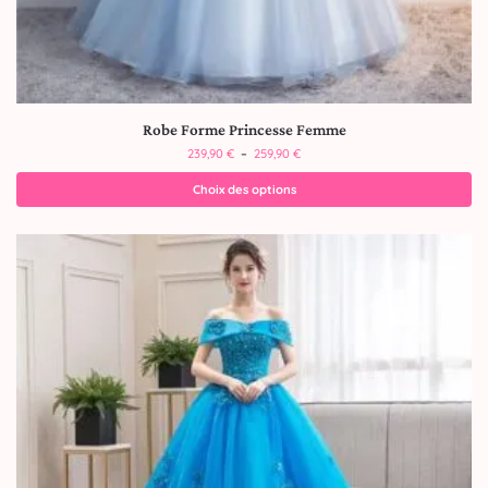
Robe Forme Princesse Femme
239,90
€
–
259,90
€
Choix des options