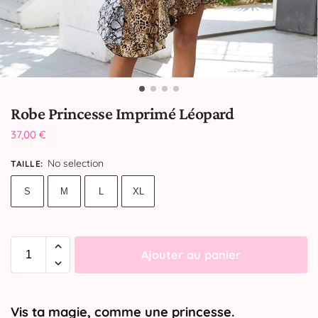
Robe Princesse Imprimé Léopard
37,00
€
No selection
TAILLE
:
S
M
L
XL
Ajouter au panier
Vis ta magie, comme une princesse.