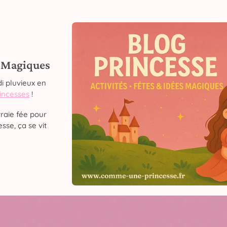
s Magiques
i pluvieux en
rincesses
!
raie fée pour
sse, ça se vit