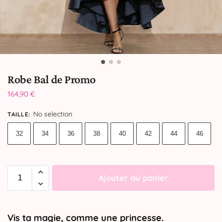
Robe Bal de Promo
164,90
€
No selection
TAILLE
:
32
34
36
38
40
42
44
46
Ajouter au panier
Vis ta magie, comme une princesse.