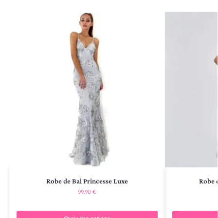
Robe de Bal Princesse Luxe
Robe d
99,90
€