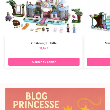
Château Jeu Fille
Min
59,90
€
Ajouter au panier