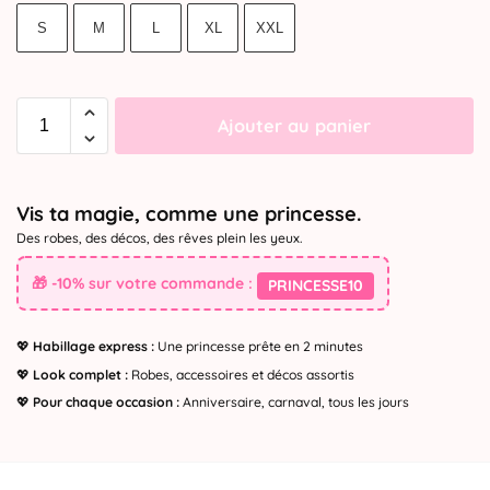
S
M
L
XL
XXL
Ajouter au panier
Vis ta magie, comme une princesse.
Des robes, des décos, des rêves plein les yeux.
🎁 -10% sur votre commande :
PRINCESSE10
💖
Habillage express :
Une princesse prête en 2 minutes
💖
Look complet :
Robes, accessoires et décos assortis
💖
Pour chaque occasion :
Anniversaire, carnaval, tous les jours