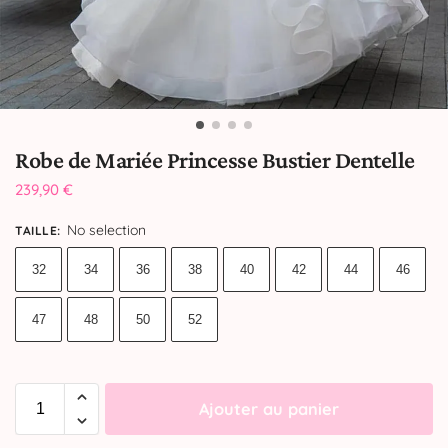
Robe de Mariée Princesse Bustier Dentelle
239,90
€
No selection
TAILLE
:
32
34
36
38
40
42
44
46
47
48
50
52
Ajouter au panier