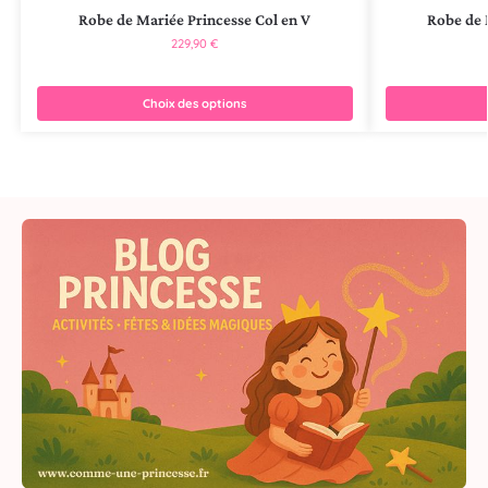
Robe de Mariée Princesse Col en V
Robe de 
229,90
€
Choix des options