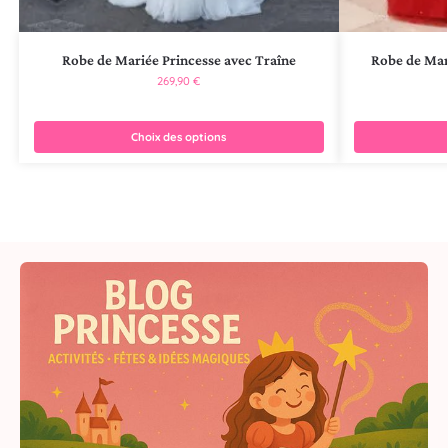
Robe de Mariée Princesse avec Traîne
Robe de Mari
269,90
€
Choix des options