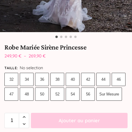
Robe Mariée Sirène Princesse
249,90
€
–
269,90
€
No selection
TAILLE
:
32
34
36
38
40
42
44
46
47
48
50
52
54
56
Sur Mesure
Ajouter au panier