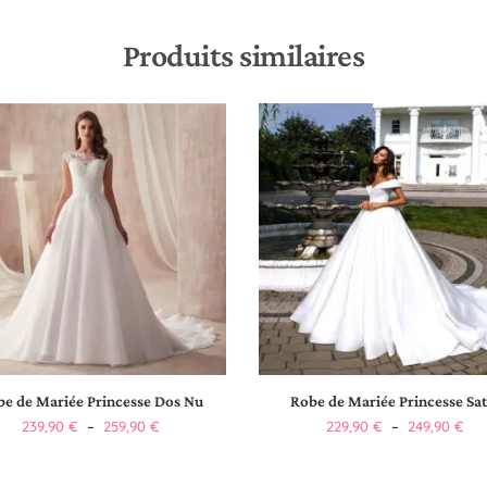
Produits similaires
e de Mariée Princesse Dos Nu
Robe de Mariée Princesse Sat
239,90
€
–
259,90
€
229,90
€
–
249,90
€