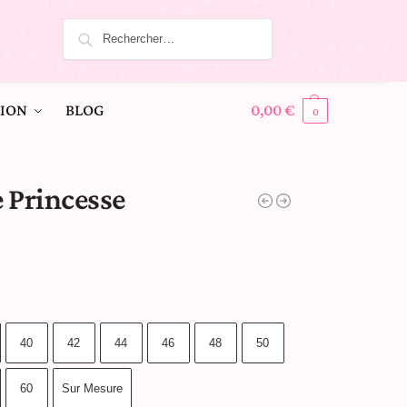
ION
BLOG
0,00
€
0
 Princesse
40
42
44
46
48
50
60
Sur Mesure