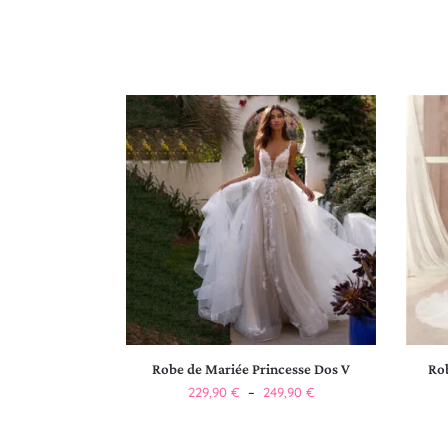
Robe de Mariée Princesse Dos V
Rob
229,90
€
–
249,90
€