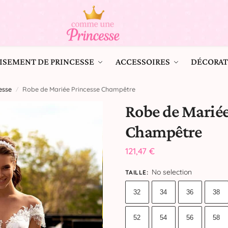
ISEMENT DE PRINCESSE
ACCESSOIRES
DÉCORAT
esse
Robe de Mariée Princesse Champêtre
/
Robe de Mariée
Champêtre
121,47
€
No selection
TAILLE
:
32
34
36
38
52
54
56
58