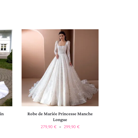
in
Robe de Mariée Princesse Manche
Longue
279,90
€
–
299,90
€