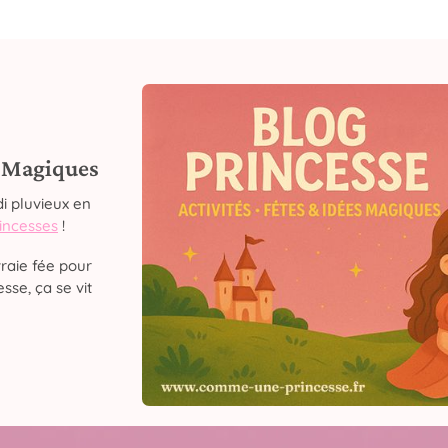
s Magiques
i pluvieux en
rincesses
!
raie fée pour
sse, ça se vit