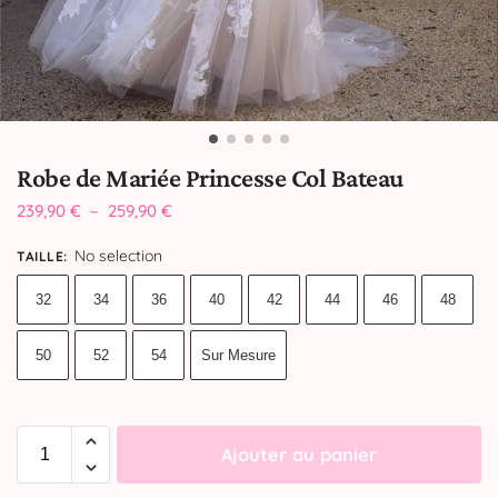
Robe de Mariée Princesse Col Bateau
239,90
€
–
259,90
€
No selection
TAILLE
:
32
34
36
40
42
44
46
48
50
52
54
Sur Mesure
Ajouter au panier