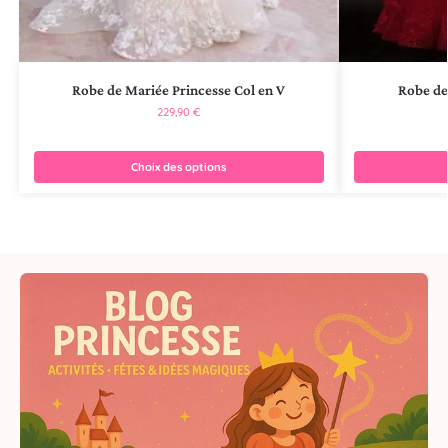
Robe de Mariée Princesse Col en V
Robe de
229,90
€
Choix des options