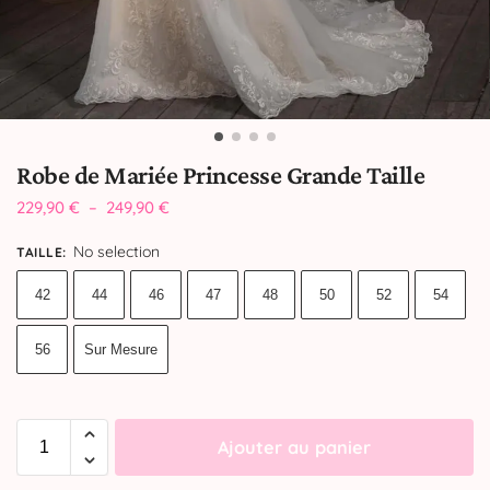
Robe de Mariée Princesse Grande Taille
229,90
€
–
249,90
€
No selection
TAILLE
:
42
44
46
47
48
50
52
54
56
Sur Mesure
Ajouter au panier