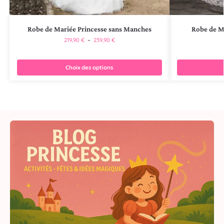
Robe de Mariée Princesse sans Manches
Robe de Ma
219,90
€
–
239,90
€
Choix des options