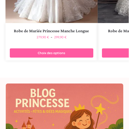
Robe de Mariée Princesse Manche Longue
Robe de Mar
279,90
€
–
299,90
€
Choix des options