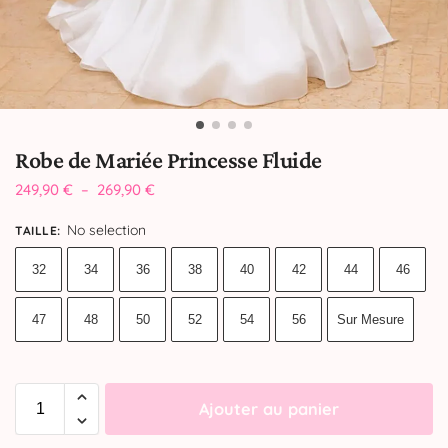
Robe de Mariée Princesse Fluide
249,90
€
–
269,90
€
No selection
TAILLE
:
32
34
36
38
40
42
44
46
47
48
50
52
54
56
Sur Mesure
Ajouter au panier