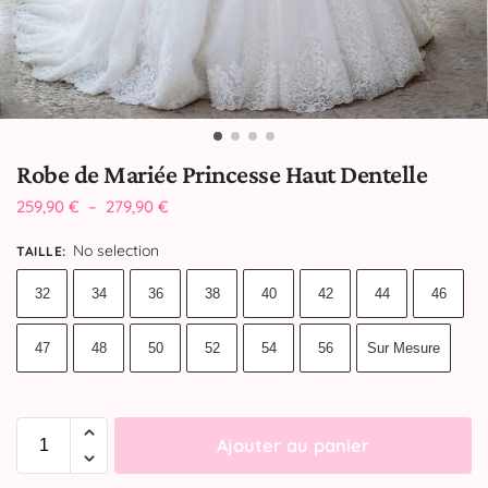
Robe de Mariée Princesse Haut Dentelle
259,90
€
–
279,90
€
No selection
TAILLE
:
32
34
36
38
40
42
44
46
47
48
50
52
54
56
Sur Mesure
Ajouter au panier