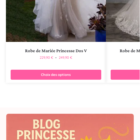
Robe de Mariée Princesse Dos V
Robe de Ma
229,90
€
–
249,90
€
Choix des options