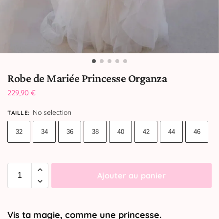
Robe de Mariée Princesse Organza
229,90
€
No selection
TAILLE
:
32
34
36
38
40
42
44
46
Ajouter au panier
Vis ta magie, comme une princesse.