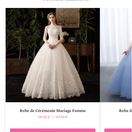
Robe de Cérémonie Mariage Femme
Robe d
149,90
€
–
169,90
€