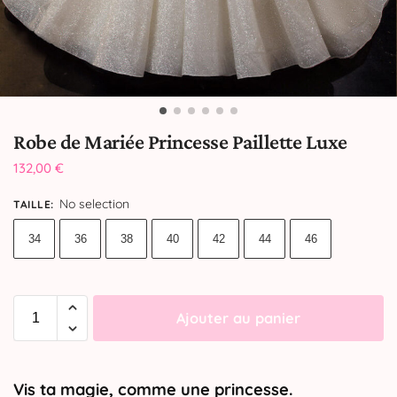
Robe de Mariée Princesse Paillette Luxe
132,00
€
No selection
TAILLE
:
34
36
38
40
42
44
46
Ajouter au panier
Vis ta magie, comme une princesse.