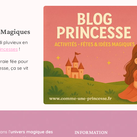
s Magiques
i pluvieux en
rincesses
!
raie fée pour
sse, ça se vit
ans l’
univers magique des
INFORMATION