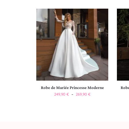
Robe de Mariée Princesse Moderne
Rob
249,90
€
–
269,90
€