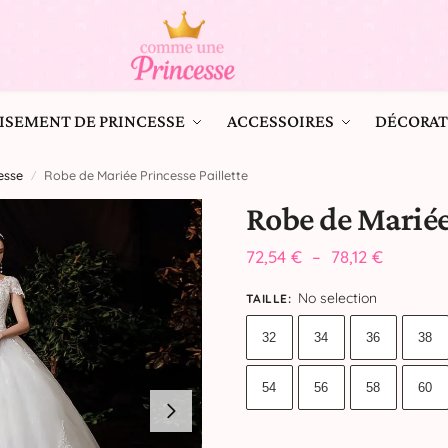
ISEMENT DE PRINCESSE
ACCESSOIRES
DÉCORAT
esse
Robe de Mariée Princesse Paillette
/
Robe de Mariée
72,54
€
–
78,12
€
No selection
TAILLE
:
32
34
36
38
54
56
58
60