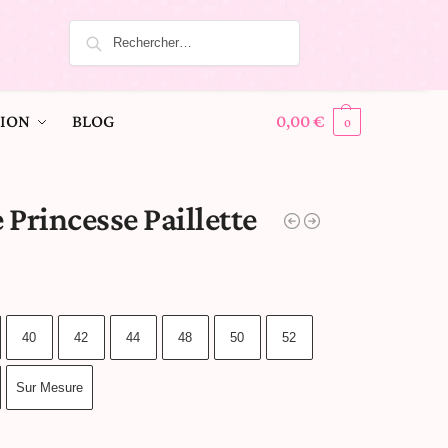
ION
BLOG
0,00
€
0
 Princesse Paillette
40
42
44
48
50
52
Sur Mesure