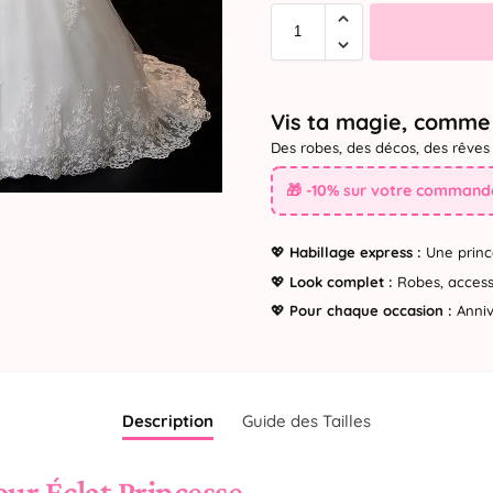
Vis ta magie, comme 
Des robes, des décos, des rêves 
🎁 -10% sur votre commande
💖
Habillage express :
Une princ
💖
Look complet :
Robes, accesso
💖
Pour chaque occasion :
Annive
Description
Guide des Tailles
our Éclat Princesse