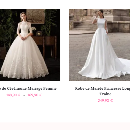
e de Cérémonie Mariage Femme
Robe de Mariée Princesse Lon
Traine
149,90
€
–
169,90
€
249,90
€