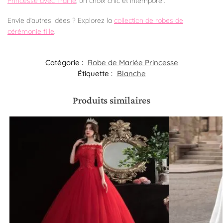
Princesse avec Traîne
, un choix chic et intemporel.
Envie d’autres idées ? Explorez la
collection de robes de
cérémonie fille
.
Catégorie :
Robe de Mariée Princesse
Étiquette :
Blanche
Produits similaires