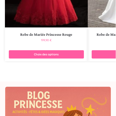
Robe de Mariée Princesse Rouge
Robe de Mar
199,90
€
Choix des options