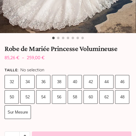
Robe de Mariée Princesse Volumineuse
85,26
€
–
259,00
€
No selection
TAILLE
:
32
34
36
38
40
42
44
46
50
52
54
56
58
60
62
48
Sur Mesure