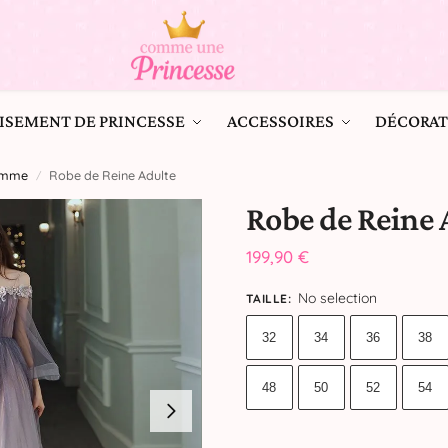
ISEMENT DE PRINCESSE
ACCESSOIRES
DÉCORAT
Femme
Robe de Reine Adulte
/
Robe de Reine 
199,90
€
No selection
TAILLE
:
32
34
36
38
48
50
52
54