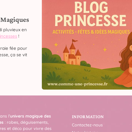
s Magiques
i pluvieux en
rincesses
!
raie fée pour
sse, ça se vit
ans l’
univers magique des
INFORMATION
es
: robes, déguisements,
Contactez-nous
res et déco pour vivre des