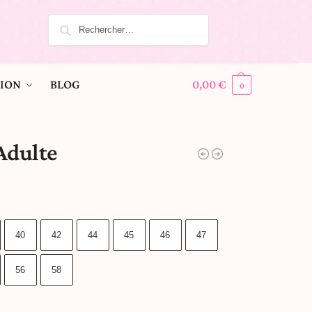
ION
BLOG
0,00
€
0
Adulte
40
42
44
45
46
47
56
58