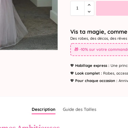
Vis ta magie, comme 
Des robes, des décos, des rêves 
🎁 -10% sur votre commande
💖
Habillage express :
Une princ
💖
Look complet :
Robes, accesso
💖
Pour chaque occasion :
Annive
Description
Guide des Tailles
mmes Ambitieuses