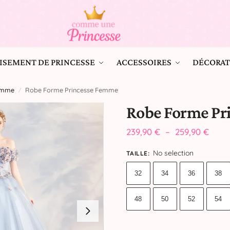
ISEMENT DE PRINCESSE
ACCESSOIRES
DÉCORAT
Femme
Robe Forme Princesse Femme
/
Robe Forme Pr
239,90
€
–
259,90
€
No selection
TAILLE
:
32
34
36
38
48
50
52
54