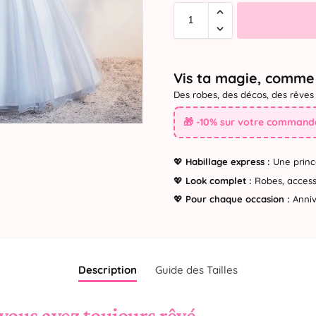
Vis ta magie, comme 
Des robes, des décos, des rêves 
🎁 -10% sur votre commande
💖
Habillage express :
Une princ
💖
Look complet :
Robes, accesso
💖
Pour chaque occasion :
Annive
Description
Guide des Tailles
vous avez toujours rêvé