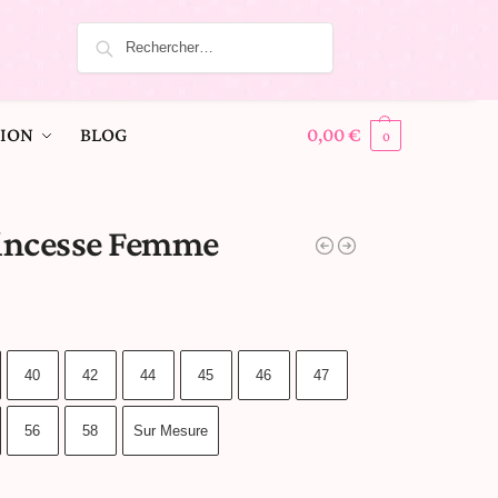
ION
BLOG
0,00
€
0
incesse Femme
40
42
44
45
46
47
56
58
Sur Mesure