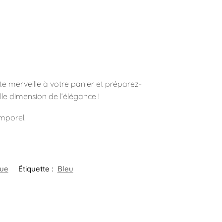
tte merveille à votre panier et préparez-
lle dimension de l’élégance !
emporel.
eue
Étiquette :
Bleu