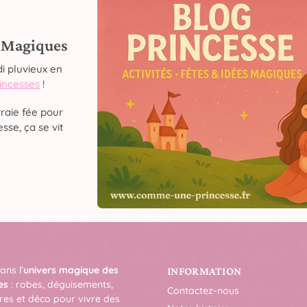
s Magiques
i pluvieux en
rincesses
!
raie fée pour
sse, ça se vit
ans l’
univers magique des
INFORMATION
es
: robes, déguisements,
Contactez-nous
res et déco pour vivre des