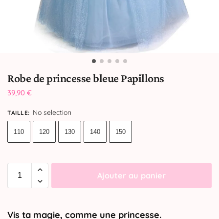
Robe de princesse bleue Papillons
39,90
€
No selection
TAILLE
:
110
120
130
140
150
Ajouter au panier
Vis ta magie, comme une princesse.