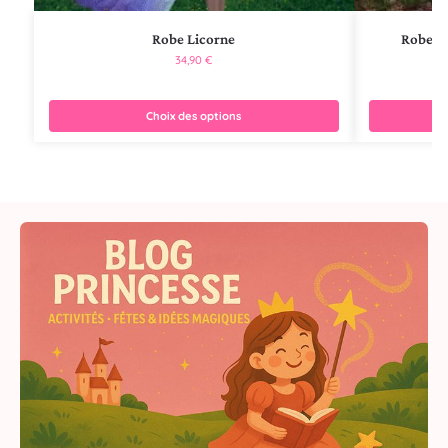
Robe Licorne
Robe de
34,90
€
Choix des options